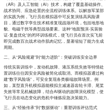
（AR）及人工智能（AI）技术，构建了覆盖基础操作、
战术协同、应急处置的全流程训练体系。以解放军某部
的实践为例，飞行员在模拟器中可反复演练高风险课
目，通过数字孪生技术精准复现战场环境，包括地形地
貌、电磁干扰等典型战场要素。这种“地面预演-实装验
证-复盘优化”的闭环训练模式，使飞行员在首次实飞前
即完成数百次战术动作肌肉记忆，显著缩短了能力生成
周期。
二、从“风险规避”到“能力进阶”：突破训练安全边界
传统实装训练中，发动机故障、液压系统失效等特情处
置训练往往因安全风险被简化或取消。而模拟器通过构
建“数字风险场”，可安全复现各类极端故障场景。例
如，某型直升机模拟器能模拟主减速器齿轮卡滞、尾桨
失效等常见机械故障，结合AI驱动的故障演化模型，使
飞行员在动态变化的危机中锤炼应急决策能力。
三、从“经验传承”到“数据驱动”：重塑训练评估范式